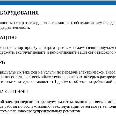
ОБОРУДОВАНИЯ
олностью сократит издержки, связанные с обслуживанием и соде
да деятельности.
ТАЦИЮ
ф на транспортировку электроэнергии, мы ежемесячно получаем
одержать, эксплуатировать и ремонтировать ваши сети высокого 
РЬ
видуальных тарифов на услуги по передаче электрической энер
ания оплачивает весь объем технологических потерь в распредел
ических потерь составляет от 1 до 5% от объема потребляемой 
И С ПТЭЭП
ой электроэнергии по арендуемым сетям, выполняет весь компл
. Все работы по обслуживанию и эксплуатации сетей могут вы
истеме планово-предупредительных ремонтов.